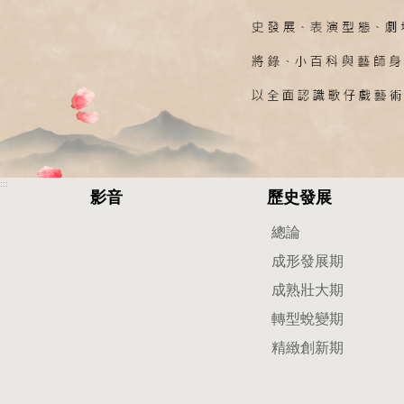
本
:::
影音
歷史發展
網
站
總論
駐
成形發展期
要
成熟壯大期
提
轉型蛻變期
供
與
精緻創新期
歌
仔