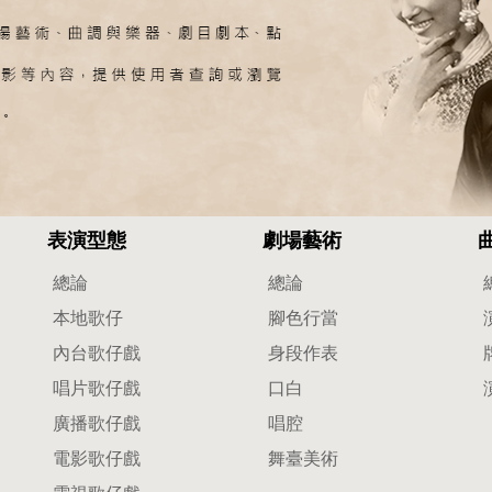
表演型態
劇場藝術
總論
總論
本地歌仔
腳色行當
內台歌仔戲
身段作表
唱片歌仔戲
口白
廣播歌仔戲
唱腔
電影歌仔戲
舞臺美術