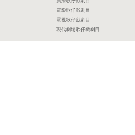
廣播歌仔戲劇目
電影歌仔戲劇目
電視歌仔戲劇目
現代劇場歌仔戲劇目
小百科
藝師身影
專業術語
歷史文件
歌仔戲專案