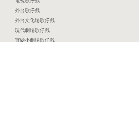
電視歌仔戲
外台歌仔戲
外台文化場歌仔戲
現代劇場歌仔戲
實驗小劇場歌仔戲
點將錄
總論
劇團
演員
樂師
製作群
薪傳學校與機構