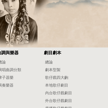
曲調與樂器
劇目劇本
總論
總論
演唱曲調分類
劇本型製
牌子器樂
歌仔戲四大齣
演奏樂器
本地歌仔劇目
內台歌仔戲劇目
外台歌仔戲劇目